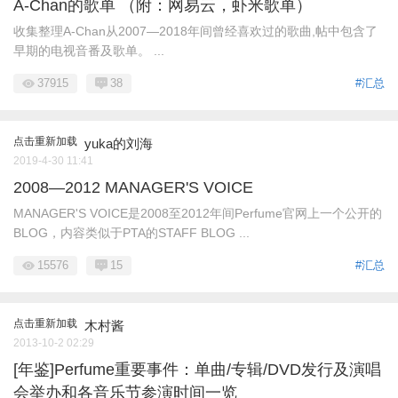
A-Chan的歌单 （附：网易云，虾米歌单）
收集整理A-Chan从2007—2018年间曾经喜欢过的歌曲,帖中包含了
早期的电视音番及歌单。 ...
37915
38
#汇总
点击重新加载
yuka的刘海
2019-4-30 11:41
2008—2012 MANAGER'S VOICE
MANAGER'S VOICE是2008至2012年间Perfume官网上一个公开的
BLOG，内容类似于PTA的STAFF BLOG ...
15576
15
#汇总
点击重新加载
木村酱
2013-10-2 02:29
[年鉴]Perfume重要事件：单曲/专辑/DVD发行及演唱
会举办和各音乐节参演时间一览