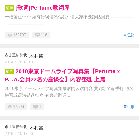
[歌词]Perfume歌词库
精华
一楼留住~~~~如有错误请私信我~ 请大家不要跟帖回复 ---------------
------------------------- ...
132797
116
#汇总
点击重新加载
木村酱
2014-5-28 18:10
2010東京ドームライブ写真集【Perume x
精华
P.T.A.会員22名の座谈会】内容整理 上篇
2010東京ドームライブ写真集最后的谈话内容 共7页 全篇手打 假名
拼写或语法错误待查 有兴趣翻译 ...
17508
8
#汇总
点击重新加载
木村酱
2016-2-10 17:06