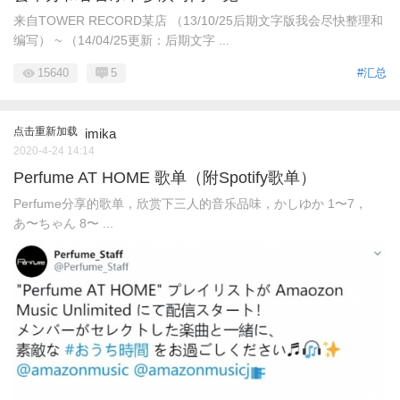
来自TOWER RECORD某店 （13/10/25后期文字版我会尽快整理和
编写） ~ （14/04/25更新：后期文字 ...
15640
5
#汇总
点击重新加载
imika
2020-4-24 14:14
Perfume AT HOME 歌单（附Spotify歌单）
Perfume分享的歌单，欣赏下三人的音乐品味，かしゆか 1〜7，
あ〜ちゃん 8〜 ...