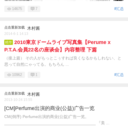
14675
7
#汇总
点击重新加载
木村酱
2014-6-1 14:13
2010東京ドームライブ写真集【Perume x
精华
P.T.A.会員22名の座谈会】内容整理 下篇
（接上篇） その人がもっとこぅすれぱ良くなるかもしれない、と
思って自然にゃってる。もちろん ...
10962
1
#汇总
点击重新加载
木村酱
2013-10-24 15:55
[CM]Perfume出演的商业(公益)广告一览
CM(倒序) Perfume出演的商业(公益)广告一览。
________________________________________ 『美 ...