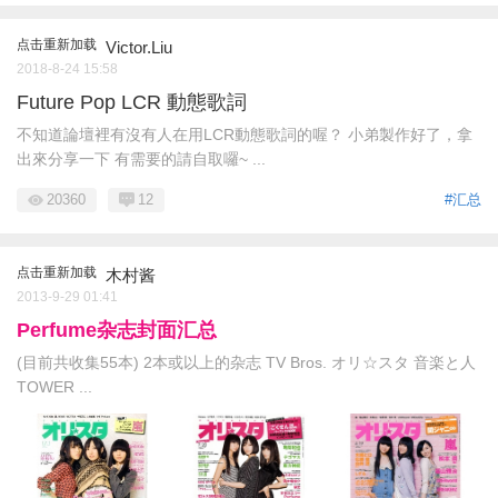
点击重新加载
Victor.Liu
2018-8-24 15:58
Future Pop LCR 動態歌詞
不知道論壇裡有沒有人在用LCR動態歌詞的喔？ 小弟製作好了，拿
出來分享一下 有需要的請自取囉~ ...
20360
12
#汇总
点击重新加载
木村酱
2013-9-29 01:41
Perfume杂志封面汇总
(目前共收集55本) 2本或以上的杂志 TV Bros. オリ☆スタ 音楽と人
TOWER ...