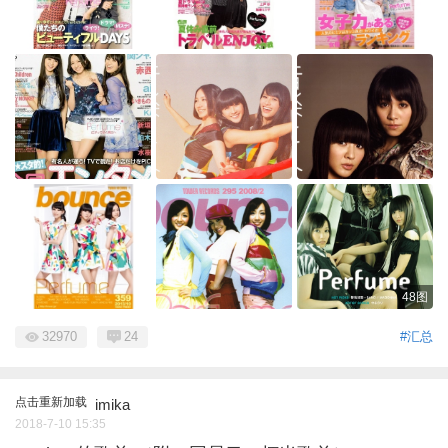
48图
32970
24
#汇总
点击重新加载
imika
2018-7-10 15:35