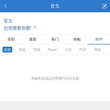
暂无
暂无
今日:
0
主题:
0
排名:
11
点击重新加载
全部
最新
热门
热帖
精华
其他
报道
情报
News
出演
代言
周边
本版块或指定的范围内尚无主题