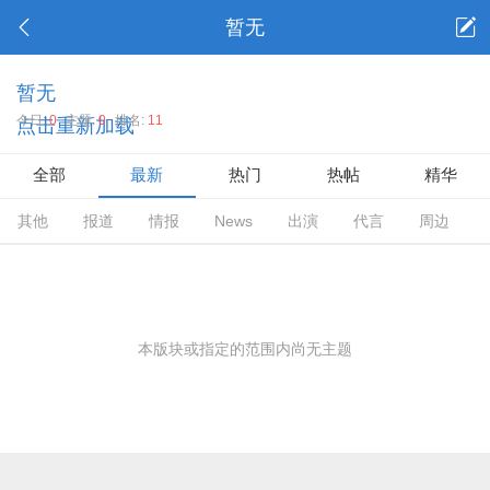
暂无
暂无
今日:
0
主题:
0
排名:
11
点击重新加载
全部
最新
热门
热帖
精华
其他
报道
情报
News
出演
代言
周边
本版块或指定的范围内尚无主题