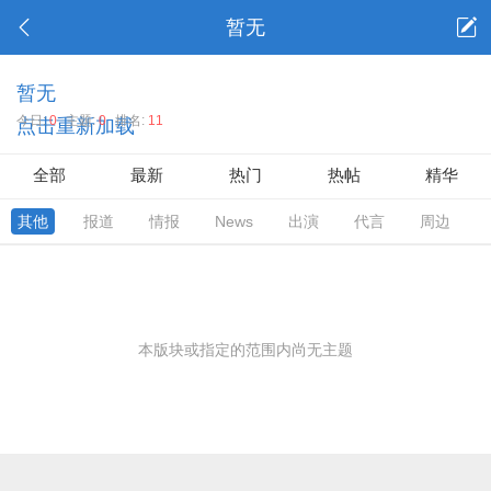
暂无
暂无
今日:
0
主题:
0
排名:
11
点击重新加载
全部
最新
热门
热帖
精华
其他
报道
情报
News
出演
代言
周边
本版块或指定的范围内尚无主题