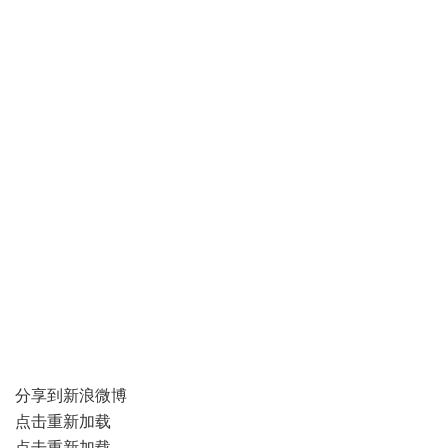
分享到新浪微博
点击重新加载
点击重新加载