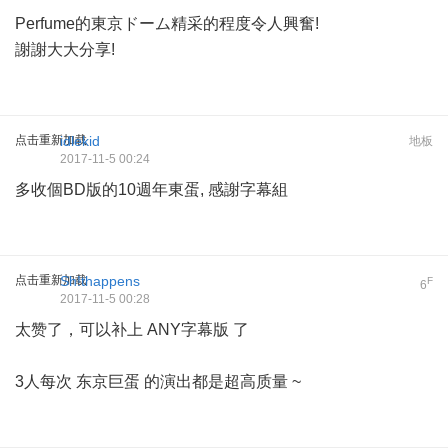
Perfume的東京ドーム精采的程度令人興奮!
謝謝大大分享!
点击重新加载
idlekid
地板
2017-11-5 00:24
多收個BD版的10週年東蛋, 感謝字幕組
点击重新加载
Sh!thappens
F
6
2017-11-5 00:28
太赞了，可以补上 ANY字幕版 了
3人每次 东京巨蛋 的演出都是超高质量 ~