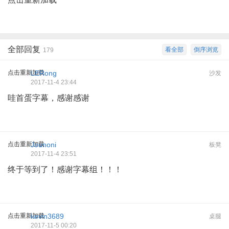
全部回复
看全部
倒序浏览
179
点击重新加载
LERong
沙发
2017-11-4 23:44
哇首蛋字幕，感谢感谢
点击重新加载
Jounoni
板凳
2017-11-4 23:51
终于等到了！感谢字幕组！！！
点击重新加载
kevin3689
桌腿
2017-11-5 00:20