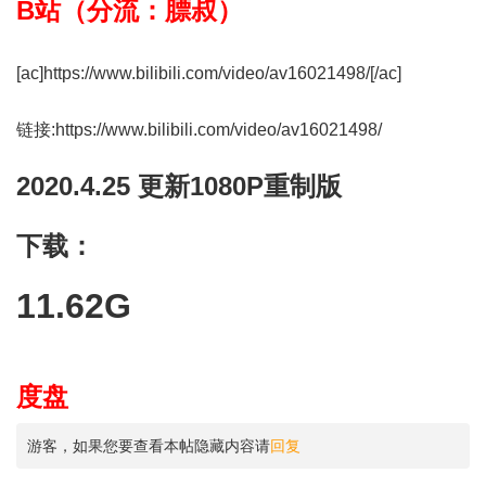
B站（分流：膘叔）
[ac]https://www.bilibili.com/video/av16021498/[/ac]
链接:
https://www.bilibili.com/video/av16021498/
2020.4.25 更新1080P重制版
下载：
11.62G
度盘
游客，如果您要查看本帖隐藏内容请
回复