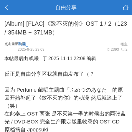
自由分享
[Album]
[FLAC]《致不灭的你》OST 1 / 2（123
/ 354MB + 371MB）
点击重新加载
飒曦_
楼主
2025-9-25 23:03
2393
2
本帖最后由 飒曦_ 于 2025-11-11 22:08 编辑
反正是自由分享区我就自由发布了（？
因为 Perfume 献唱主题曲「ふめつのあなた」的原
因开始补起了《致不灭的你》的动漫 然后就迷上了
（笑）
在此奉上 OST 两张 是不灭第一季的时候出的两张蓝
光 / DVD-BOX 完全生产限定版里收录的 OST CD
原档摘自 Jpopsuki