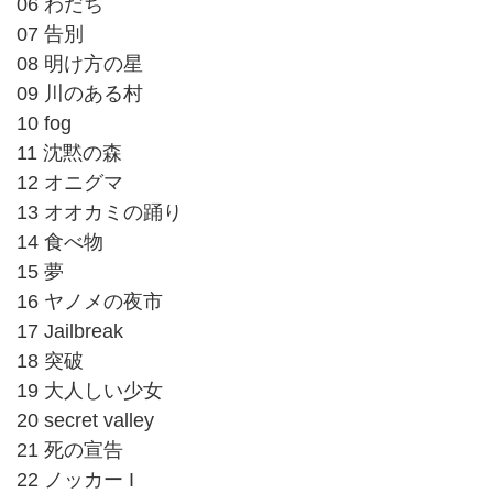
06 わだち
07 告別
08 明け方の星
09 川のある村
10 fog
11 沈黙の森
12 オニグマ
13 オオカミの踊り
14 食べ物
15 夢
16 ヤノメの夜市
17 Jailbreak
18 突破
19 大人しい少女
20 secret valley
21 死の宣告
22 ノッカー I