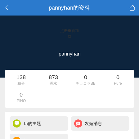
pannyhan的资料
点击重新加
载
pannyhan
138
873
0
0
积分
香水
チョコラBB
Pure
0
PINO
Ta的主题
发短消息