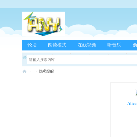
论坛
阅读模式
在线视频
听音乐
勋
›
›
隐私提醒
Pe
rf
u
Alic
m
e
A
N