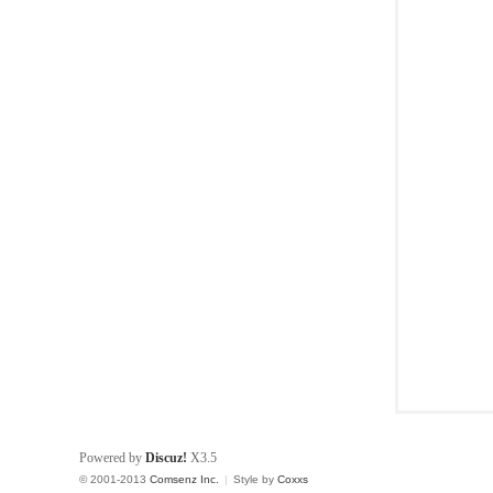
Y
中
文
网
Powered by
Discuz!
X3.5
© 2001-2013
Comsenz Inc.
|
Style by
Coxxs