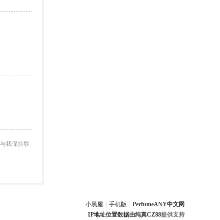
与我保持联
小黑屋
|
手机版
|
PerfumeANY中文网
IP地址位置数据由
纯真CZ88
提供支持