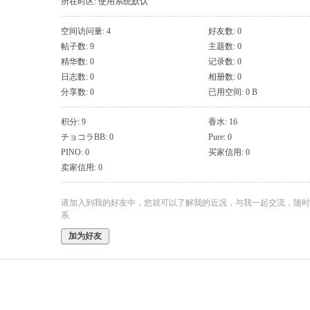
所在时区: 使用系统默认
空间访问量: 4
好友数: 0
帖子数: 9
主题数: 0
精华数: 0
记录数: 0
日志数: 0
相册数: 0
分享数: 0
已用空间: 0 B
积分: 9
香水: 16
チョコラBB: 0
Pure: 0
PINO: 0
买家信用: 0
卖家信用: 0
请加入到我的好友中，您就可以了解我的近况，与我一起交流，随时
系
加为好友