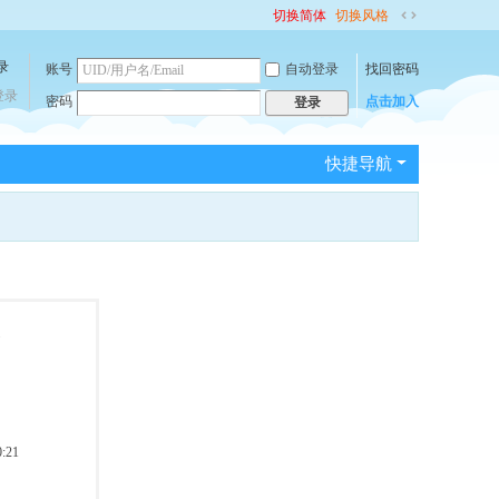
切换简体
切换风格
切
换
账号
自动登录
找回密码
到
宽
登录
密码
点击加入
登录
版
快捷导航
:21