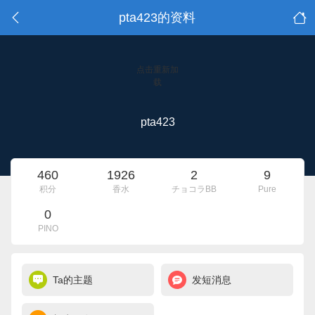
pta423的资料
点击重新加
载
pta423
460
1926
2
9
积分
香水
チョコラBB
Pure
0
PINO
Ta的主题
发短消息