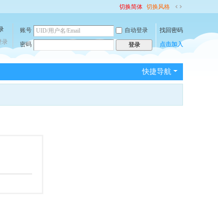
切换简体
切换风格
切
换
账号
自动登录
找回密码
到
宽
登录
密码
点击加入
登录
版
快捷导航