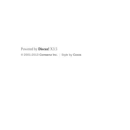
Powered by
Discuz!
X3.5
© 2001-2013
Comsenz Inc.
|
Style by
Coxxs