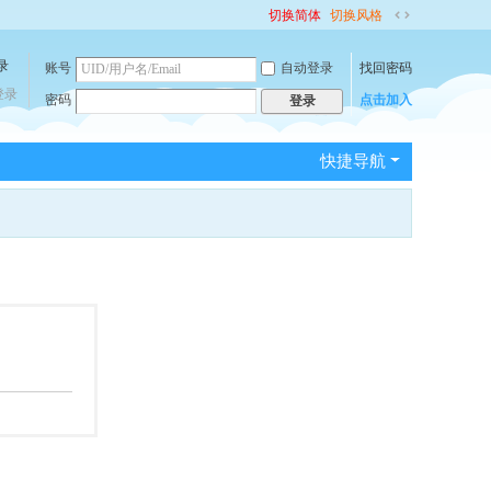
切换简体
切换风格
切
换
账号
自动登录
找回密码
到
宽
登录
密码
点击加入
登录
版
快捷导航