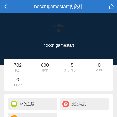
nocchigamestart的资料
点击重新加
载
nocchigamestart
702
800
5
0
积分
香水
チョコラBB
Pure
0
PINO
Ta的主题
发短消息