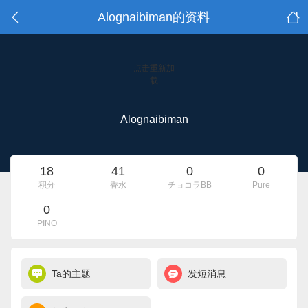
Alognaibiman的资料
点击重新加
载
Alognaibiman
18
41
0
0
积分
香水
チョコラBB
Pure
0
PINO
Ta的主题
发短消息