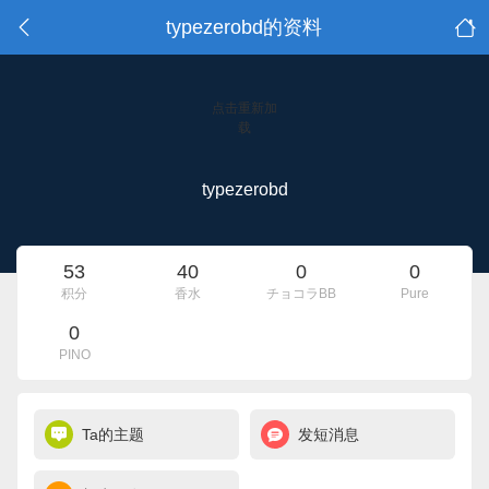
typezerobd的资料
点击重新加
载
typezerobd
53
40
0
0
积分
香水
チョコラBB
Pure
0
PINO
Ta的主题
发短消息