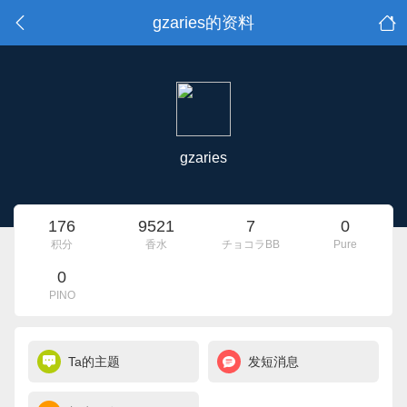
gzaries的资料
gzaries
176
9521
7
0
积分
香水
チョコラBB
Pure
0
PINO
Ta的主题
发短消息