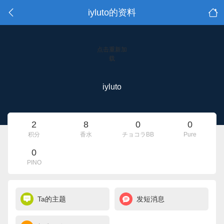
iyluto的资料
点击重新加
载
iyluto
2
8
0
0
积分
香水
チョコラBB
Pure
0
PINO
Ta的主题
发短消息