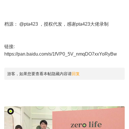
档源：
@pta423
，授权代发，感谢pta423大佬录制
链接:
https://pan.baidu.com/s/1fVP0_5V_nmqDO7xxYoRyBw
游客，如果您要查看本帖隐藏内容请
回复