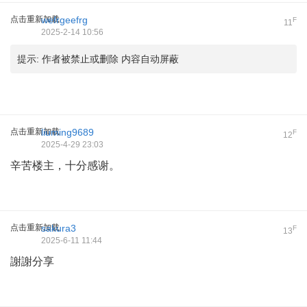
点击重新加载
wefrgeefrg
F
11
2025-2-14 10:56
提示:
作者被禁止或删除 内容自动屏蔽
点击重新加载
liuming9689
F
12
2025-4-29 23:03
辛苦楼主，十分感谢。
点击重新加载
sakura3
F
13
2025-6-11 11:44
謝謝分享