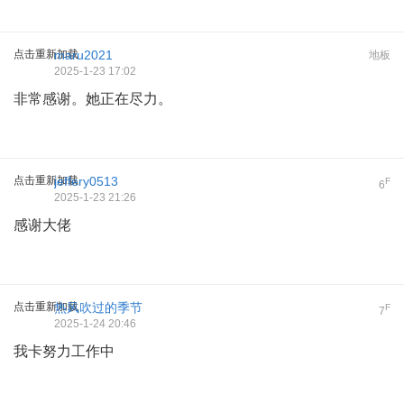
点击重新加载
maru2021
地板
2025-1-23 17:02
非常感谢。她正在尽力。
点击重新加载
jeffery0513
F
6
2025-1-23 21:26
感谢大佬
点击重新加载
热风吹过的季节
F
7
2025-1-24 20:46
我卡努力工作中