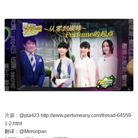
片源：
@pta423
http://www.perfumeany.com/thread-64559-
1-2.html
翻译：
@Meronpan