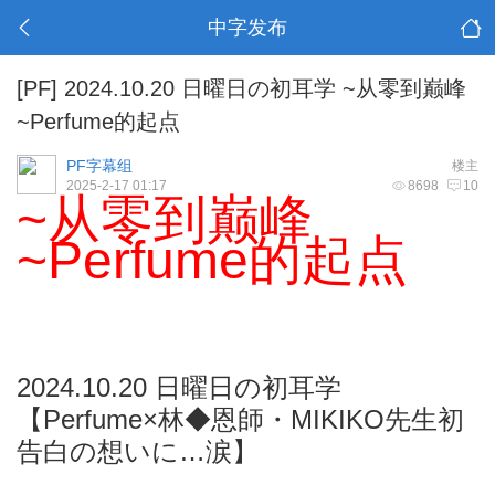
中字发布
[PF]
2024.10.20 日曜日の初耳学 ~从零到巅峰
~Perfume的起点
PF字幕组
楼主
2025-2-17 01:17
8698
10
~从零到巅峰
~Perfume的起点
2024.10.20 日曜日の初耳学
【Perfume×林◆恩師・MIKIKO先生初
告白の想いに…涙】